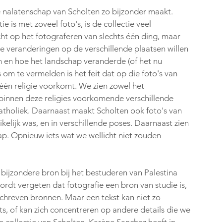
de nalatenschap van Scholten zo bijzonder maakt. 
e is met zoveel foto's, is de collectie veel 
richt op het fotograferen van slechts één ding, maar 
we de veranderingen op de verschillende plaatsen willen 
en hoe het landschap veranderde (of het nu 
s om te vermelden is het feit dat op die foto's van 
één religie voorkomt. We zien zowel het 
binnen deze religies voorkomende verschillende 
holiek. Daarnaast maakt Scholten ook foto's van 
ikelijk was, en in verschillende poses. Daarnaast zien 
. Opnieuw iets wat we wellicht niet zouden 
ijzondere bron bij het bestuderen van Palestina 
ordt vergeten dat fotografie een bron van studie is, 
chreven bronnen. Maar een tekst kan niet zo 
ts, of kan zich concentreren op andere details die we 
 collectie van Scholten. Karène Sanchez heeft in 