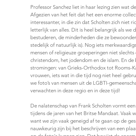
Professor Sanchez liet in haar lezing zien wat 
Afgezien van het feit dat het een enorme collecti
interessanter, in die zin dat Scholten zich niet 
letterlijk van alles. Dit is heel belangrijk als 
bestuderen, de minderheden die ze bewoonden 
stedelijk of natuurlijk is). Nog iets merkwaardig
mensen of religieuze groeperingen niet slechts 
christendom, het jodendom en de islam. En de 
stromingen: van Grieks-Orthodox tot Rooms-Kat
vrouwen, iets wat in die tijd nog niet heel gebru
we foto’s van mensen uit de LGBTI-gemeenschap
verwachten in deze regio en in deze tijd!
De nalatenschap van Frank Scholten vormt een b
tijdens de jaren van het Britse Mandaat. Vaak w
want we zijn vaak geneigd af te gaan op de ges
nauwkeurig zijn bij het beschrijven van een plaa
op de foto's kunnen zien. Dat bewijst de enorme