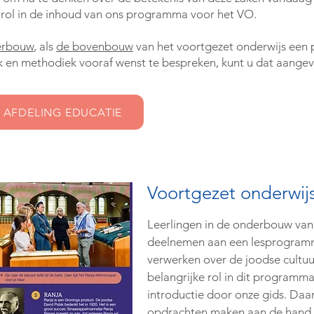
 rol in de inhoud van ons programma voor het VO.
erbouw
, als
de bovenbouw
van het voortgezet onderwijs een
ek en methodiek vooraf wenst te bespreken, kunt u dat aange
 AFDELING EDUCATIE
Voortgezet onderwij
Leerlingen in de onderbouw van
deelnemen aan een lesprogramm
verwerken over de joodse cultuu
belangrijke rol in dit programm
introductie door onze gids. Daa
opdrachten maken aan de hand va