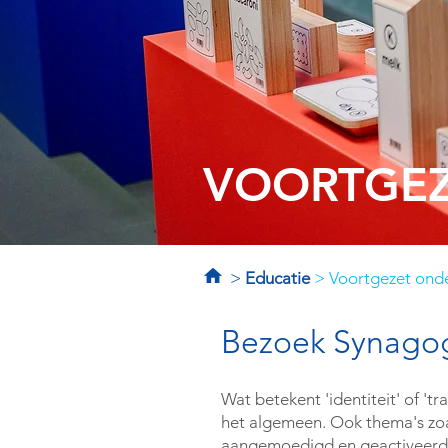
VOORTGEZ
>
Educatie
> Voortgezet onde
Bezoek Synagog
Wat betekent 'identiteit' of 't
het algemeen. Ook thema's zoal
aangemoedigd en geactiveerd 