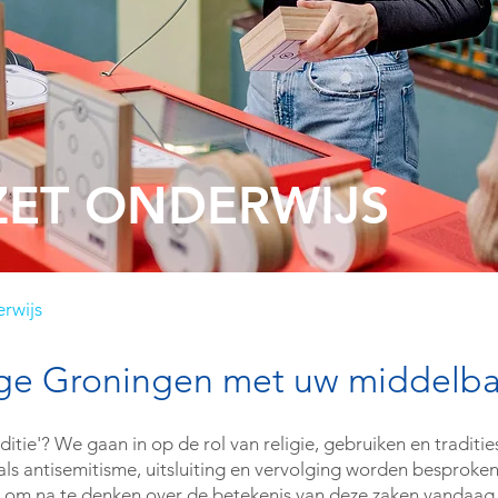
ET ONDERWIJS
rwijs
e Groningen met uw middelbar
raditie'? We gaan in op de rol van religie, gebruiken en tradit
s antisemitisme, uitsluiting en vervolging worden besproken
om na te denken over de betekenis van deze zaken vandaag