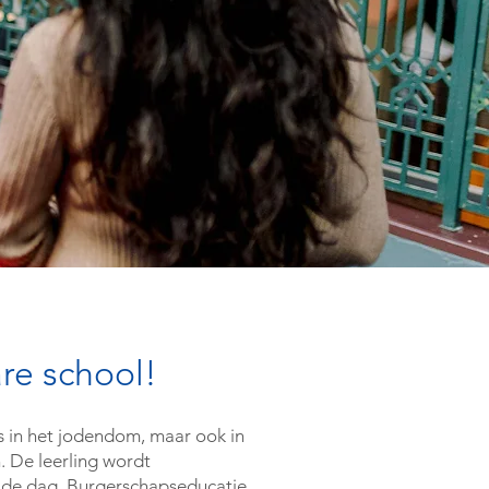
e school!
ies in het jodendom, maar ook in
. De leerling wordt
 de dag. Burgerschapseducatie