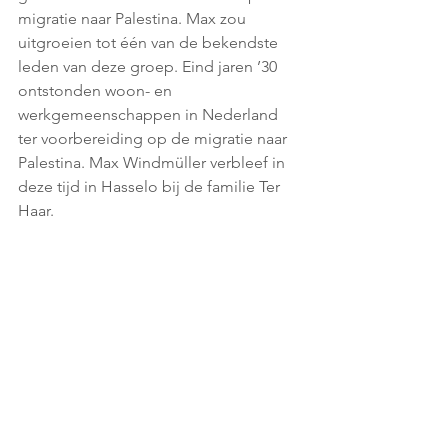
migratie naar Palestina. Max zou 
uitgroeien tot één van de bekendste 
leden van deze groep. Eind jaren ’30 
ontstonden woon- en 
werkgemeenschappen in Nederland 
ter voorbereiding op de migratie naar 
Palestina. Max Windmüller verbleef in 
deze tijd in Hasselo bij de familie Ter 
Haar. 
Max Windmüller (rechts) samen met 
zijn broer Emil. Foto: privécollectie op 