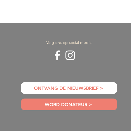
Volg ons op social media
ie Gabriel
Duurzaamheid in de Jood
mt naar
traditie
roningen
ONTVANG DE NIEUWSBRIEF >
WORD DONATEUR >