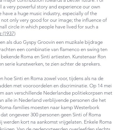
 a major contribution towards a better future. For 
ll a very powerful story and experience our own 
e have a huge music industry, especially of the 
is not only very good for our image; the influence of 
all circle in which people have lived for such a 
z (1937)
n als duo Gyspy Groovin een muzikale bijdrage 
rachten een combinatie van flamenco en swing ten 
 bekende Roma en Sinti artiesten. Kunstenaar Ron 
serie kunstwerken, te zien achter de sprekers.
n hoe Sinti en Roma zowel voor, tijdens als na de 
dden met vooroordelen en discriminatie.
 Op 14 mei 
am aan verschillende Nederlandse politiekorpsen met 
 alle in Nederland verblijvende personen die het 
en Roma-families moesten naar kamp Westerbork 
 dat ongeveer 300 personen geen Sinti of Roma 
j werden kort na aankomst vrijgelaten. Enkele Roma 
erkrijgen. Van de gedeporteerden overleefden slechts 