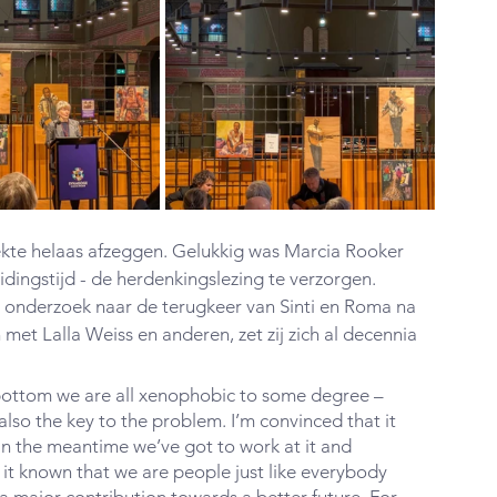
kte helaas afzeggen. Gelukkig was Marcia Rooker 
dingstijd - de herdenkingslezing te verzorgen. 
d onderzoek naar de terugkeer van Sinti en Roma na 
t Lalla Weiss en anderen, zet zij zich al decennia 
at bottom we are all xenophobic to some degree – 
 also the key to the problem. I’m convinced that it 
 in the meantime we’ve got to work at it and 
it known that we are people just like everybody 