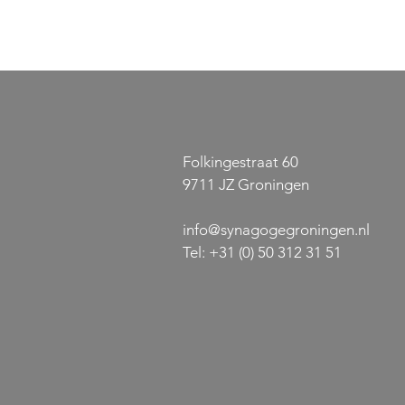
Folkingestraat 60
9711 JZ Groningen
info@synagogegroningen.nl
Gratis concert: Het lied van
Jazz-sensat
de liefde
Palatchi ko
Tel:
+31 (0) 50 312 31 51
Synagoge G