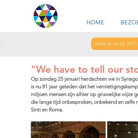
HOME
BEZO
BEKIJK ALLE ART
*
"We have to tell our st
Op zondag 25 januari herdachten we in Synagog
is nu 81 jaar geleden dat het vernietigingskam
miljoen mensen zijn alhier op gruwelijke wijze 
die lange tijd onbesproken, onbekend en zelfs n
Sinti en Roma.