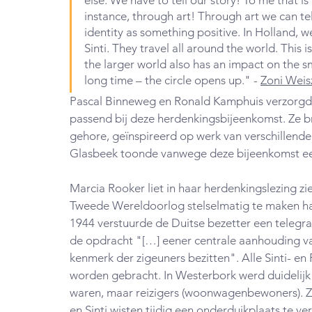
else. We have to tell our story! To me that is
instance, through art! Through art we can te
identity as something positive. In Holland, w
Sinti. They travel all around the world. This 
the larger world also has an impact on the sm
long time – the circle opens up." - 
Zoni Weis
Pascal Binneweg en Ronald Kamphuis verzorgde
passend bij deze herdenkingsbijeenkomst. Ze b
gehore, geïnspireerd op werk van verschillende
Glasbeek toonde vanwege deze bijeenkomst een 
Marcia Rooker liet in haar herdenkingslezing zie
Tweede Wereldoorlog stelselmatig te maken ha
1944 verstuurde de Duitse bezetter een telegr
de opdracht "[…] eener centrale aanhouding van
kenmerk der zigeuners bezitten". Alle Sinti- 
worden gebracht. In Westerbork werd duidelijk
waren, maar reizigers (woonwagenbewoners). Zi
en Sinti wisten tijdig een onderduikplaats te v