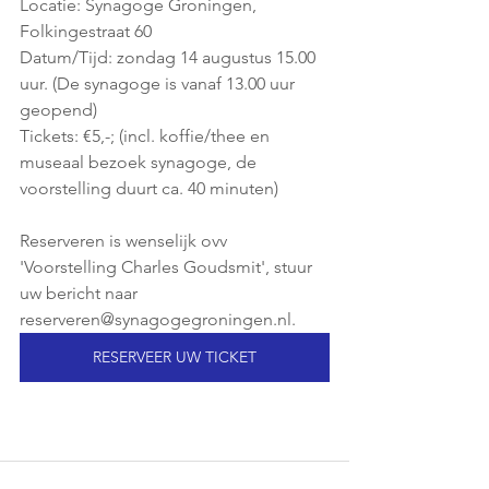
Locatie: Synagoge Groningen, 
Folkingestraat 60
Datum/Tijd: zondag 14 augustus 15.00 
uur. (De synagoge is vanaf 13.00 uur 
geopend)
Tickets: €5,-; (incl. koffie/thee en 
museaal bezoek synagoge, de 
voorstelling duurt ca. 40 minuten)
Reserveren is wenselijk ovv 
'Voorstelling Charles Goudsmit', stuur 
uw bericht naar 
reserveren@synagogegroningen.nl.
RESERVEER UW TICKET