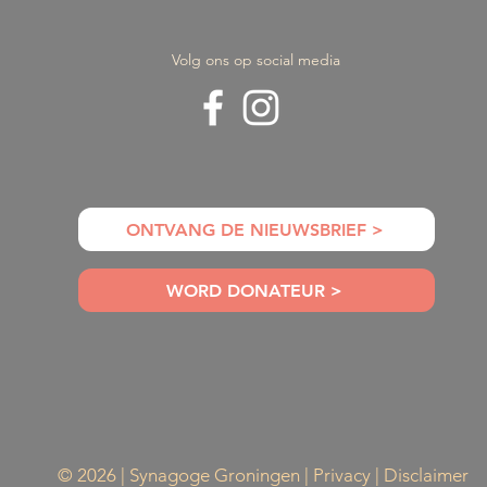
Volg ons op social media
ie Gabriel
Duurzaamheid in de Jood
mt naar
traditie
roningen
ONTVANG DE NIEUWSBRIEF >
WORD DONATEUR >
© 2026 | Synagoge Groningen |
Privacy
|
Disclaimer