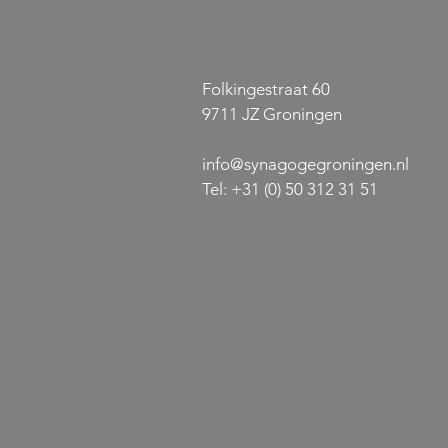
Folkingestraat 60
9711 JZ Groningen
info@synagogegroningen.nl
Gratis concert: Het lied van
Jazz-sensat
de liefde
Palatchi ko
Tel:
+31 (0) 50 312 31 51
Synagoge G