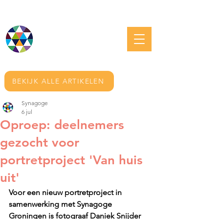
JOODS GRONINGEN
BEKIJK ALLE ARTIKELEN
Synagoge
6 jul
Oproep: deelnemers
gezocht voor
portretproject 'Van huis
uit'
Voor een nieuw portretproject in 
samenwerking met Synagoge 
Groningen is fotograaf Daniek Snijder 