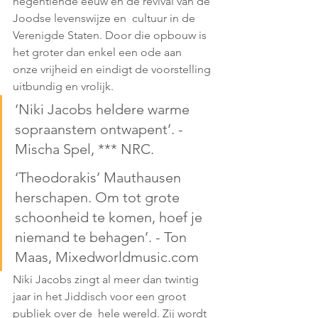
negentiende eeuw en de revival van de 
Joodse levenswijze en  cultuur in de 
Verenigde Staten. Door die opbouw is 
het groter dan enkel een ode aan  
onze vrijheid en eindigt de voorstelling 
uitbundig en vrolijk.  
‘Niki Jacobs heldere warme 
sopraanstem ontwapent’. - 
Mischa Spel, *** NRC. 
‘Theodorakis’ Mauthausen 
herschapen. Om tot grote 
schoonheid te komen, hoef je  
niemand te behagen’. - Ton 
Maas, Mixedworldmusic.com 
Niki Jacobs zingt al meer dan twintig 
jaar in het Jiddisch voor een groot 
publiek over de  hele wereld. Zij wordt 