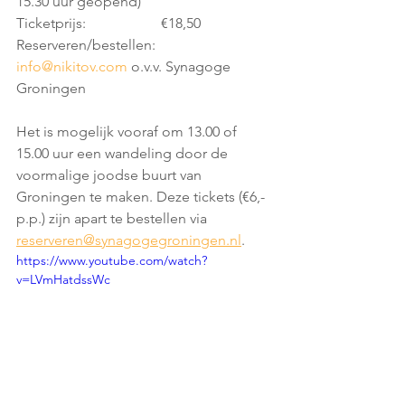
15.30 uur geopend)
Ticketprijs:			€18,50
Reserveren/bestellen:	
info@nikitov.com
 o.v.v. Synagoge 
Groningen
Het is mogelijk vooraf om 13.00 of 
15.00 uur een wandeling door de 
voormalige joodse buurt van 
Groningen te maken. Deze tickets (€6,- 
p.p.) zijn apart te bestellen via 
reserveren@synagogegroningen.nl
.
https://www.youtube.com/watch?
v=LVmHatdssWc