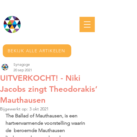
JOODS GRONINGEN
BEKIJK ALLE ARTIKELEN
Synagoge
20 sep 2021
UITVERKOCHT! - Niki
Jacobs zingt Theodorakis’
Mauthausen
Bijgewerkt op:
3 okt 2021
The Ballad of Mauthausen, is een 
hartverwarmende voorstelling waarin 
de  beroemde Mauthausen 