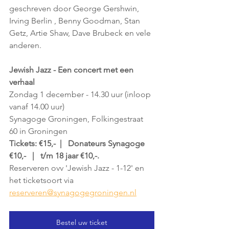
geschreven door George Gershwin, 
Irving Berlin , Benny Goodman, Stan 
Getz, Artie Shaw, Dave Brubeck en vele 
anderen.
Jewish Jazz - Een concert met een 
verhaal
Zondag 1 december - 14.30 uur (inloop 
vanaf 14.00 uur)
Synagoge Groningen, Folkingestraat 
60 in Groningen
Tickets: €15,-  |   Donateurs Synagoge 
€10,-   |   t/m 18 jaar €10,-. 
Reserveren ovv 'Jewish Jazz - 1-12' en 
het ticketsoort via 
reserveren@synagogegroningen.nl
Bestel uw ticket