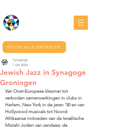
JOODS GRONINGEN
BEKIJK ALLE ARTIKELEN
Synagoge
1 okt 2024
Jewish Jazz in Synagoge
Groningen
Van Oost-Europese klezmer tot 
verboden samenwerkingen in clubs in 
Harlem, New York in de jaren ’30 en van 
Hollywood musicals tot Noord-
Afrikaanse invloeden van de Israëlische 
Mizrahi Joden van vandaag: de 