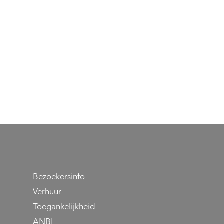
Bezoekersinfo
Verhuur
Toegankelijkheid
se
ANBI