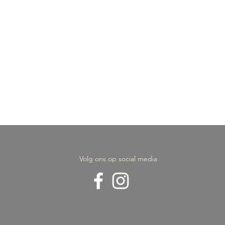
Volg ons op social media
ie Gabriel
Duurzaamheid in de Jood