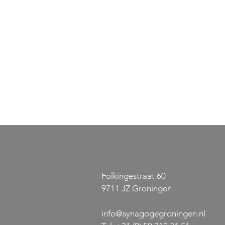
Folkingestraat 60
9711 JZ Groningen
info@synagogegroningen.nl
Gratis concert: Het lied van
Jazz-sensat