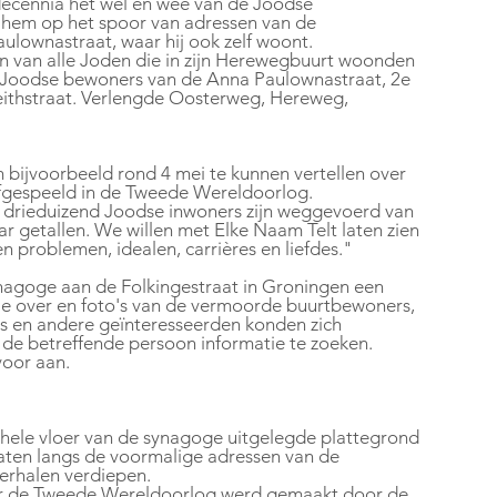
ecennia het wel en wee van de Joodse 
 hem op het spoor van adressen van de 
ownastraat, waar hij ook zelf woont. 
n van alle Joden die in zijn Herewegbuurt woonden 
 Joodse bewoners van de Anna Paulownastraat, 2e 
Feithstraat. Verlengde Oosterweg, Hereweg, 
bijvoorbeeld rond 4 mei te kunnen vertellen over 
fgespeeld in de Tweede Wereldoorlog. 
drieduizend Joodse inwoners zijn weggevoerd van 
r getallen. We willen met Elke Naam Telt laten zien 
 problemen, idealen, carrières en liefdes."
nagoge aan de Folkingestraat in Groningen een 
tie over en foto's van de vermoorde buurtbewoners, 
rs en andere geïnteresseerden konden zich 
e betreffende persoon informatie te zoeken. 
voor aan.
ehele vloer van de synagoge uitgelegde plattegrond 
aten langs de voormalige adressen van de 
erhalen verdiepen.
oor de Tweede Wereldoorlog werd gemaakt door de 