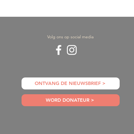
Volg ons op social media
ie Gabriel
Duurzaamheid in de Jood
mt naar
traditie
roningen
ONTVANG DE NIEUWSBRIEF >
WORD DONATEUR >