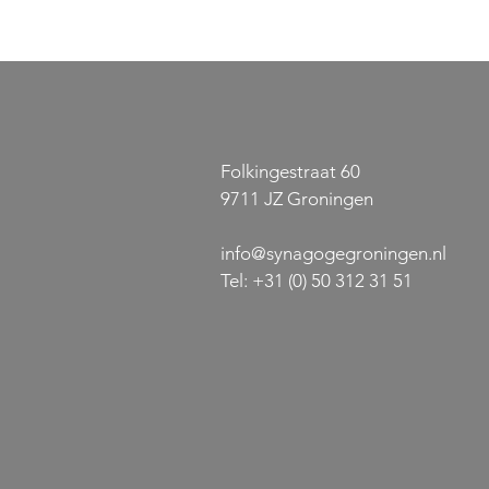
Folkingestraat 60
9711 JZ Groningen
info@synagogegroningen.nl
Gratis concert: Het lied van
Jazz-sensat
de liefde
Palatchi ko
Tel:
+31 (0) 50 312 31 51
Synagoge G