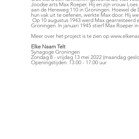
Joodse arts Max Roeper. Hij en zijn vrouw Loes
aan de Hereweg 110 in Groningen. Hoewel de D
hun vak uit te oefenen, werkte Max door. Hij w
 Op 10 augustus 1943 werd Max gearresteerd en gevangen gezet in het Huis van Bewaring in 
Groningen. In januari 1945 stierf Max Roeper in
Meer over het project is te zien op www.elkena
Elke Naam Telt
Synagoge Groningen
Zondag 8 - vrijdag 13 mei 2022 (maandag geslo
Openingstijden: 13.00 - 17.00 uur