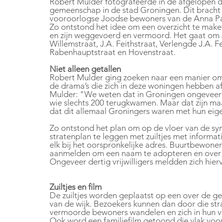
Robert Mulder fotografeerde in de afgelopen d
gemeenschap in de stad Groningen. Dit bracht
vooroorlogse Joodse bewoners van de Anna Paul
Zo ontstond het idee om een overzicht te make
en zijn weggevoerd en vermoord. Het gaat om
Willemstraat, J.A. Feithstraat, Verlengde J.A. 
Rabenhauptstraat en Hovenstraat.
Niet alleen getallen
Robert Mulder ging zoeken naar een manier om 
de drama’s die zich in deze woningen hebben a
Mulder: "We weten dat in Groningen ongeveer 
wie slechts 200 terugkwamen. Maar dat zijn maa
dat dit allemaal Groningers waren met hun eigen
Zo ontstond het plan om op de vloer van de sy
stratenplan te leggen met zuiltjes met informa
elk bij het oorspronkelijke adres. Buurtbewone
aanmelden om een naam te adopteren en over d
Ongeveer dertig vrijwilligers meldden zich hier
Zuiltjes en film
De zuiltjes worden geplaatst op een over de g
van de wijk. Bezoekers kunnen dan door die str
vermoorde bewoners wandelen en zich in hun v
Ook word een familiefilm getoond die vlak v