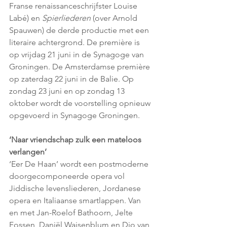
Franse renaissanceschrijfster Louise 
Labé) en 
Spierliederen
 (over Arnold 
Spauwen) de derde productie met een 
literaire achtergrond. De première is 
op vrijdag 21 juni in de Synagoge van 
Groningen. De Amsterdamse première 
op zaterdag 22 juni in de Balie. Op 
zondag 23 juni en op zondag 13 
oktober wordt de voorstelling opnieuw 
opgevoerd in Synagoge Groningen.
‘Naar vriendschap zulk een mateloos 
verlangen’
‘Eer De Haan’ wordt een postmoderne 
doorgecomponeerde opera vol 
Jiddische levensliederen, Jordanese 
opera en Italiaanse smartlappen. Van 
en met Jan-Roelof Bathoorn, Jelte 
Fossen, Daniël Wajsenblum en Dio van 