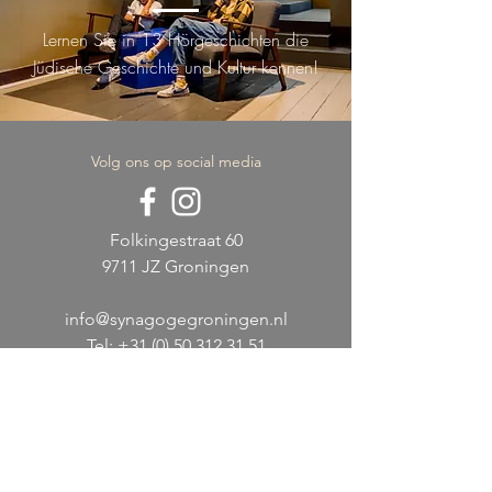
Lernen Sie in 13 Hörgeschichten die
Jüdische Geschichte und Kultur kennen
!
Volg ons op social media
Folkingestraat 60
9711 JZ Groningen
info@synagogegroningen.nl
Tel:
+31 (0) 50 312 31 51
ONTVANG DE NIEUWSBRIEF >
WORD DONATEUR >