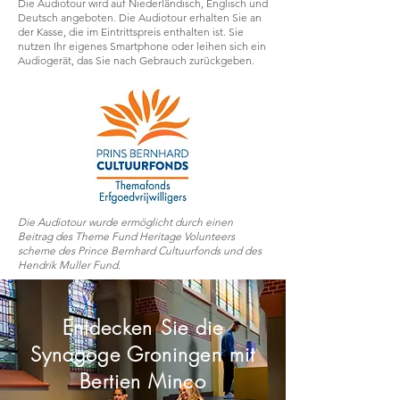
Die Audiotour wird auf Niederländisch, Englisch und
Deutsch angeboten. Die Audiotour erhalten Sie an
der Kasse, die im Eintrittspreis enthalten ist.
Sie
nutzen Ihr eigenes Smartphone oder leihen sich ein
Audiogerät, das Sie nach Gebrauch zurückgeben.
Die Audiotour wurde ermöglicht durch einen
Beitrag des Theme Fund Heritage Volunteers
scheme des Prince Bernhard Cultuurfonds und des
Hendrik Muller Fund.
Entdecken Sie die
Synagoge Groningen mit
Bertien Minco